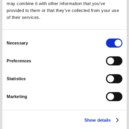
may combine it with other information that you’ve
provided to them or that they’ve collected from your use
of their services.
Consent
Necessary
Selection
Obbligazioni solidali passive:
Preferences
rapporti tra surrogazione legale e
regresso
Statistics
La sentenza n. 16835 del 29 maggio 2026 della
Corte di Cassazione offre l'occasione per tornare
Marketing
su un tema di grande rilievo teorico e pratico
nell'ambito delle obbligazioni solidali passive: il
rapporto tra l'azione di [...]
Show details
CONDIVIDI SUI SOCIAL