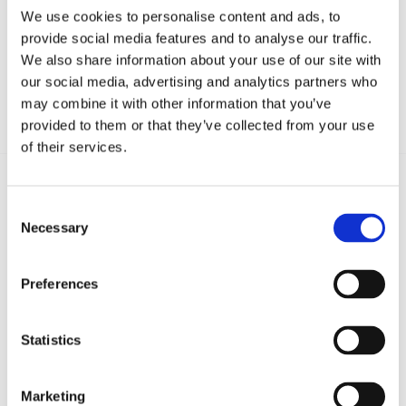
We use cookies to personalise content and ads, to
provide social media features and to analyse our traffic.
We also share information about your use of our site with
our social media, advertising and analytics partners who
may combine it with other information that you’ve
provided to them or that they’ve collected from your use
of their services.
Consent
Recent posts
.
Necessary
Selection
24 Luglio 2026
Preferences
Diritto civile, Michela Colitta, Sentenze Cassazione
Roberto De Gaetano
Statistics
News.
Marketing