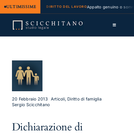
ULTIMISSIME
ale e regresso
Appalto genuino o somminis
DIRITTO DEL LAVORO
Salta
al
Toggle
contenuto
Navigation
Lo Studio
Cassazione
Servizi
Approfondimenti
Contatti
20 Febbraio 2013
Articoli, Diritto di famiglia
Sergio Scicchitano
LK
Dichiarazione di
FB