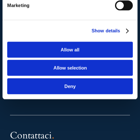
(+39) 06.3700089
Marketing
Mail e Pec
.
info@studiolegalescicchitano.it
Show details
sergioscicchitano@ordineavvocatiroma.org
Allow all
pagina contatti
Allow selection
Deny
Contattaci
.