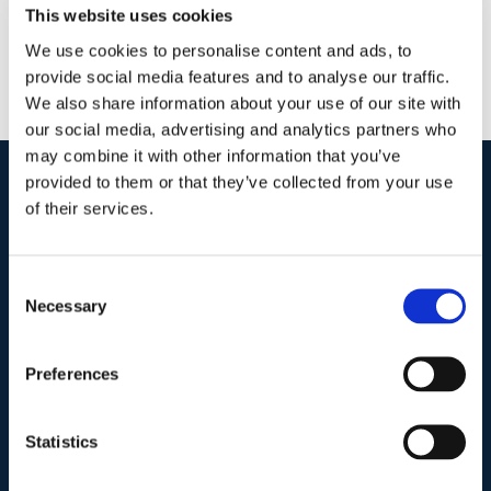
This website uses cookies
We use cookies to personalise content and ads, to
provide social media features and to analyse our traffic.
We also share information about your use of our site with
our social media, advertising and analytics partners who
may combine it with other information that you’ve
provided to them or that they’ve collected from your use
of their services.
I nostri contatti
.
Consent
Indirizzo postale unificato
.
Necessary
Selection
Studio Legale Scicchitano
Via Emilio Faà di Bruno, 4
00195-Roma
Preferences
Telefono
.
Statistics
Tel:
(+39) 06.3723102
,
(+39) 06.3720677
,