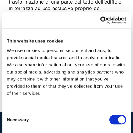
trasformazione di una parte del tetto dell’edificio
in terrazza ad uso esclusivo proprio del
proprietario del piano sottostante al tetto
comune, in quanto tale attività, oltre a non essere
riconducibile al diritto di sopraelevazione [...]
This website uses cookies
16 Ottobre 2012
|
Articoli
,
Diritto civile
|
0 Commenti
We use cookies to personalise content and ads, to
Continua a leggere
provide social media features and to analyse our traffic.
We also share information about your use of our site with
our social media, advertising and analytics partners who
may combine it with other information that you’ve
provided to them or that they’ve collected from your use
of their services.
Consent
Necessary
Selection