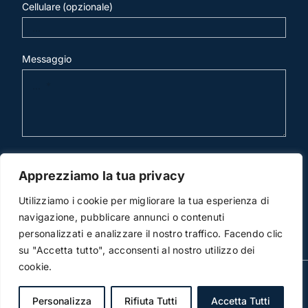
Cellulare (opzionale)
Messaggio
invia mail
Apprezziamo la tua privacy
Utilizziamo i cookie per migliorare la tua esperienza di
navigazione, pubblicare annunci o contenuti
personalizzati e analizzare il nostro traffico. Facendo clic
su "Accetta tutto", acconsenti al nostro utilizzo dei
cookie.
© Copyright 2012 -2026 | Studio Legale Scicchitano |
All Rights Reserved | Powered by
3DWorks
Personalizza
Rifiuta Tutti
Accetta Tutti