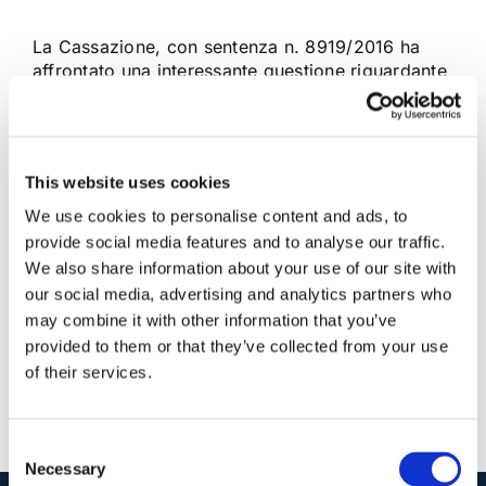
La Cassazione, con sentenza n. 8919/2016 ha
affrontato una interessante questione riguardante
la validità del contratto stipulato con un soggetto
sull'erroneo presupposto che fosse erede del de
cuius
This website uses cookies
We use cookies to personalise content and ads, to
6 Maggio 2016
|
Articoli
,
Diritto civile
,
Ermelinda Strollo
|
0
Commenti
provide social media features and to analyse our traffic.
Continua a leggere
We also share information about your use of our site with
our social media, advertising and analytics partners who
may combine it with other information that you’ve
provided to them or that they’ve collected from your use
of their services.
Consent
Necessary
Selection