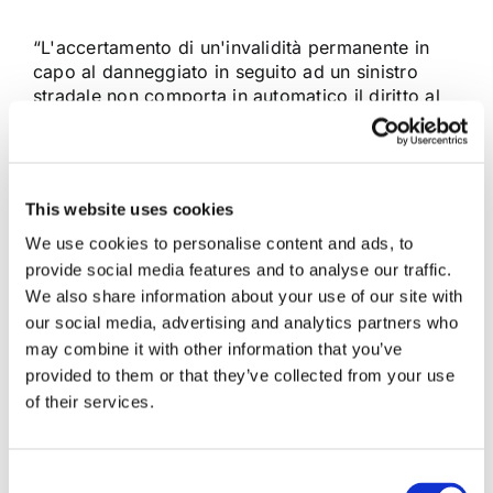
“L'accertamento di un'invalidità permanente in
capo al danneggiato in seguito ad un sinistro
stradale non comporta in automatico il diritto al
risarcimento del danno patrimoniale da lucro
cessante per menomazione della capacità di
lavoro”. È quanto stabilito dalla Cassazione con
la sentenza n. 8838 del 2018.
This website uses cookies
We use cookies to personalise content and ads, to
22 Aprile 2018
|
Articoli
,
Diritto civile
,
Elio Pino
|
0
provide social media features and to analyse our traffic.
Commenti
We also share information about your use of our site with
Continua a leggere
our social media, advertising and analytics partners who
may combine it with other information that you’ve
provided to them or that they’ve collected from your use
of their services.
Consent