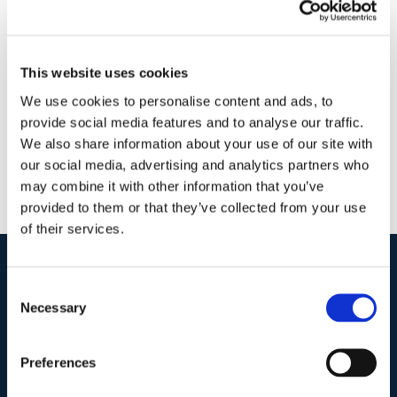
1 Maggio 2018
|
Articoli
,
Diritto civile
,
Giulia Colicchio
|
0
Commenti
Continua a leggere
This website uses cookies
We use cookies to personalise content and ads, to
provide social media features and to analyse our traffic.
We also share information about your use of our site with
our social media, advertising and analytics partners who
may combine it with other information that you’ve
provided to them or that they’ve collected from your use
of their services.
Consent
I nostri contatti
.
Necessary
Selection
Indirizzo postale unificato
.
Preferences
Studio Legale Scicchitano