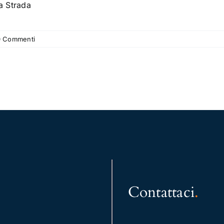
a Strada
0 Commenti
Contattaci
.