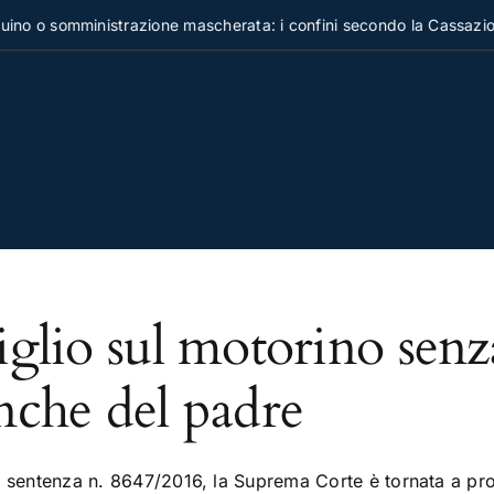
no o somministrazione mascherata: i confini secondo la Cassazion
iglio sul motorino senz
nche del padre
 sentenza n. 8647/2016, la Suprema Corte è tornata a pron