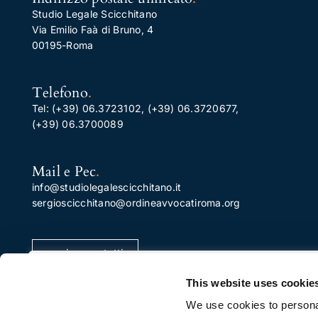
Studio Legale Scicchitano
Via Emilio Faà di Bruno, 4
00195-Roma
Telefono
.
Tel:
(+39) 06.3723102
,
(+39) 06.3720677
,
(+39) 06.3700089
Mail e Pec
.
info@studiolegalescicchitano.it
sergioscicchitano@ordineavvocatiroma.org
pagina contatti
Apprezziamo la tua privacy
This website uses cookie
Utilizziamo i cookie per migliorare la tua esperienza di
We use cookies to personal
navigazione, pubblicare annunci o contenuti