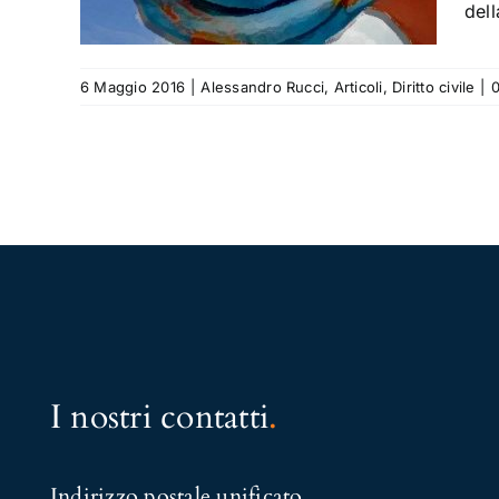
 civile
dell
6 Maggio 2016
|
Alessandro Rucci
,
Articoli
,
Diritto civile
|
I nostri contatti
.
Indirizzo postale unificato
.