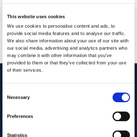
Continua a leggere
This website uses cookies
We use cookies to personalise content and ads, to
provide social media features and to analyse our traffic.
We also share information about your use of our site with
our social media, advertising and analytics partners who
may combine it with other information that you’ve
provided to them or that they’ve collected from your use
of their services.
I nostri contatti
.
Consent
Necessary
Selection
Indirizzo postale unificato
.
Studio Legale Scicchitano
Preferences
Via Emilio Faà di Bruno, 4
00195-Roma
Statistics