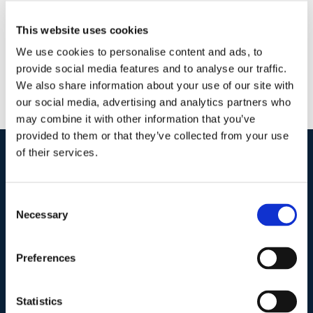
This website uses cookies
We use cookies to personalise content and ads, to
provide social media features and to analyse our traffic.
We also share information about your use of our site with
our social media, advertising and analytics partners who
may combine it with other information that you’ve
provided to them or that they’ve collected from your use
of their services.
I nostri contatti
.
Consent
Necessary
Selection
Indirizzo postale unificato
.
Studio Legale Scicchitano
Preferences
Via Emilio Faà di Bruno, 4
00195-Roma
Statistics