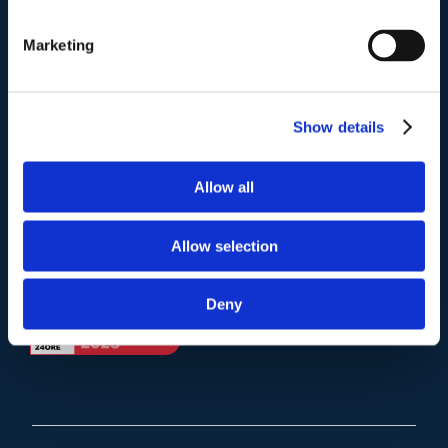
Telefono
.
Tel:
(+39) 06.3723102
,
(+39) 06.3720677
,
Marketing
(+39) 06.3700089
Mail e Pec
.
Show details
info@studiolegalescicchitano.it
sergioscicchitano@ordineavvocatiroma.org
Allow all
pagina contatti
Allow selection
Deny