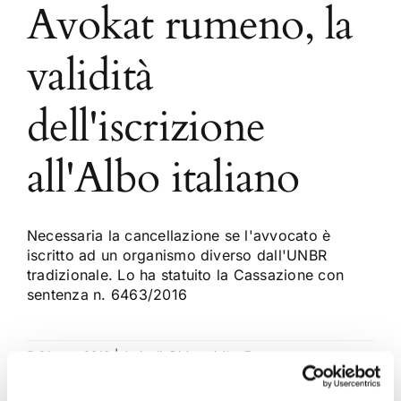
Avokat rumeno, la
validità
dell'iscrizione
all'Albo italiano
Necessaria la cancellazione se l'avvocato è
iscritto ad un organismo diverso dall'UNBR
tradizionale. Lo ha statuito la Cassazione con
sentenza n. 6463/2016
5 Giugno 2016
|
Articoli
,
Diritto civile
,
Ermanno
Scaramozzino
|
0 Commenti
Continua a leggere