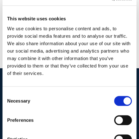
Commenti
Continua a leggere
This website uses cookies
We use cookies to personalise content and ads, to
provide social media features and to analyse our traffic.
We also share information about your use of our site with
our social media, advertising and analytics partners who
may combine it with other information that you’ve
provided to them or that they’ve collected from your use
of their services.
I nostri contatti
.
Consent
Necessary
Selection
Indirizzo postale unificato
.
Preferences
Studio Legale Scicchitano
Via Emilio Faà di Bruno, 4
00195-Roma