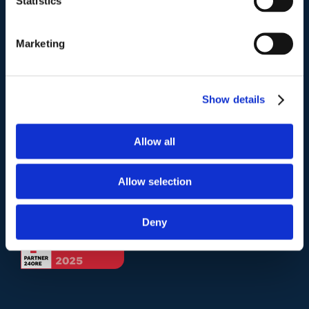
Statistics
Telefono
.
Marketing
Tel:
(+39) 06.3723102
,
(+39) 06.3720677
,
(+39) 06.3700089
Show details
Mail e Pec
.
info@studiolegalescicchitano.it
Allow all
sergioscicchitano@ordineavvocatiroma.org
Allow selection
pagina contatti
Deny