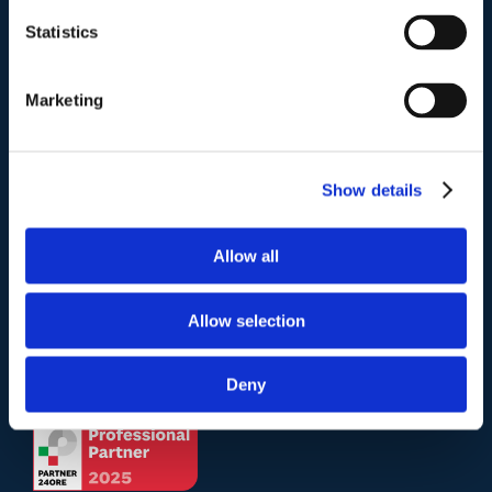
Via Emilio Faà di Bruno, 4
Statistics
00195-Roma
Marketing
Telefono
.
Tel:
(+39) 06.3723102
,
(+39) 06.3720677
,
(+39) 06.3700089
Show details
Mail e Pec
.
Allow all
info@studiolegalescicchitano.it
sergioscicchitano@ordineavvocatiroma.org
Allow selection
pagina contatti
Deny