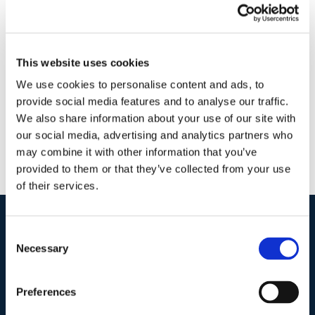
23 Settembre 2016
|
Andrea Paolucci
,
Articoli
,
Diritto
amministrativo
|
0 Commenti
Continua a leggere
This website uses cookies
We use cookies to personalise content and ads, to
provide social media features and to analyse our traffic.
We also share information about your use of our site with
our social media, advertising and analytics partners who
may combine it with other information that you’ve
provided to them or that they’ve collected from your use
of their services.
Consent
I nostri contatti
.
Necessary
Selection
Preferences
Indirizzo postale unificato
.
Studio Legale Scicchitano