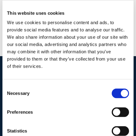
This website uses cookies
We use cookies to personalise content and ads, to
provide social media features and to analyse our traffic.
We also share information about your use of our site with
our social media, advertising and analytics partners who
may combine it with other information that you’ve
provided to them or that they’ve collected from your use
of their services.
I nostri contatti
.
Consent
Necessary
Selection
Indirizzo postale unificato
.
Studio Legale Scicchitano
Preferences
Via Emilio Faà di Bruno, 4
00195-Roma
Statistics