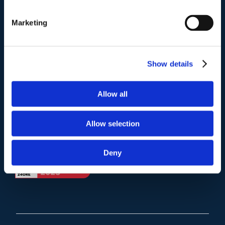
Telefono
.
Tel:
(+39) 06.3723102
,
(+39) 06.3720677
,
Marketing
(+39) 06.3700089
Mail e Pec
.
Show details
info@studiolegalescicchitano.it
sergioscicchitano@ordineavvocatiroma.org
Allow all
pagina contatti
Allow selection
Deny