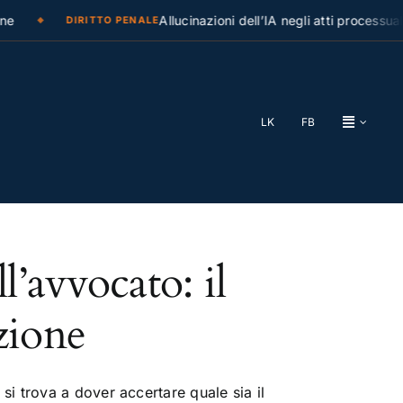
e
Allucinazioni dell’IA negli atti processuali
DIRITTO PENALE
LK
FB
’avvocato: il
zione
 trova a dover accertare quale sia il