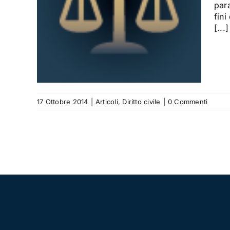
metro
para
e
fini
[...]
17 Ottobre 2014
|
Articoli
,
Diritto civile
|
0 Commenti