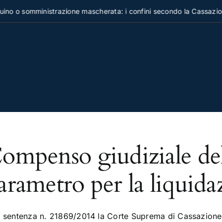
no o somministrazione mascherata: i confini secondo la Cassazion
ompenso giudiziale dell
arametro per la liquida
 sentenza n. 21869/2014 la Corte Suprema di Cassazione si