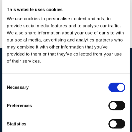
This website uses cookies
We use cookies to personalise content and ads, to
provide social media features and to analyse our traffic.
We also share information about your use of our site with
our social media, advertising and analytics partners who
may combine it with other information that you’ve
provided to them or that they’ve collected from your use
of their services.
I nostri contatti
.
Consent
Necessary
Selection
Indirizzo postale unificato
.
Studio Legale Scicchitano
Via Emilio Faà di Bruno, 4
Preferences
00195-Roma
Statistics
Telefono
.