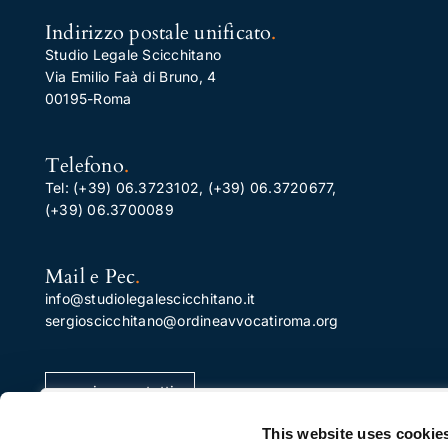
Indirizzo postale unificato
.
Studio Legale Scicchitano
Via Emilio Faà di Bruno, 4
00195-Roma
Telefono
.
Tel:
(+39) 06.3723102
,
(+39) 06.3720677
,
(+39) 06.3700089
Mail e Pec
.
info@studiolegalescicchitano.it
sergioscicchitano@ordineavvocatiroma.org
pagina contatti
Apprezziamo la tua privacy
This website uses cookie