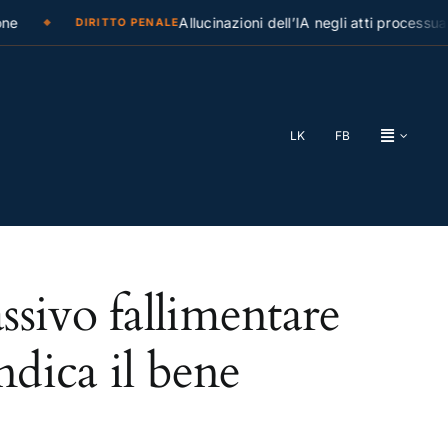
e
Allucinazioni dell’IA negli atti processuali
DIRITTO PENALE
LK
FB
ssivo fallimentare
ndica il bene