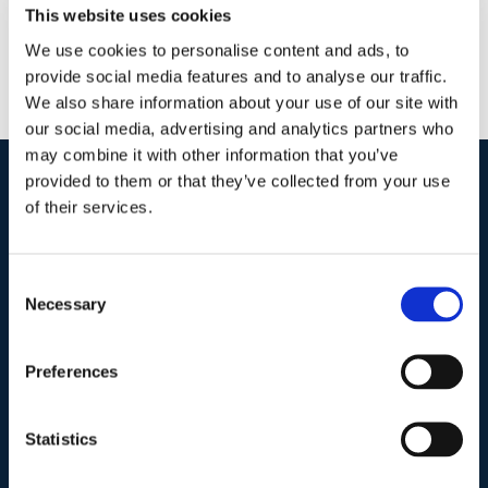
This website uses cookies
We use cookies to personalise content and ads, to
provide social media features and to analyse our traffic.
We also share information about your use of our site with
our social media, advertising and analytics partners who
may combine it with other information that you’ve
provided to them or that they’ve collected from your use
of their services.
I nostri contatti
.
Consent
Indirizzo postale unificato
.
Necessary
Selection
Studio Legale Scicchitano
Via Emilio Faà di Bruno, 4
00195-Roma
Preferences
Telefono
.
Statistics
Tel:
(+39) 06.3723102
,
(+39) 06.3720677
,