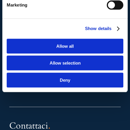
(+39) 06.3700089
Marketing
Mail e Pec
.
info@studiolegalescicchitano.it
Show details
sergioscicchitano@ordineavvocatiroma.org
Allow all
pagina contatti
Allow selection
Deny
Contattaci
.