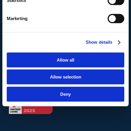
Statistics
Telefono
.
Marketing
Tel:
(+39) 06.3723102
,
(+39) 06.3720677
,
(+39) 06.3700089
Show details
Mail e Pec
.
info@studiolegalescicchitano.it
Allow all
sergioscicchitano@ordineavvocatiroma.org
Allow selection
pagina contatti
Deny