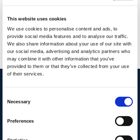
5 Marzo 2018
|
Articoli
,
Diritto civile
,
Elio Pino
|
0 Commenti
Continua a leggere
This website uses cookies
We use cookies to personalise content and ads, to
provide social media features and to analyse our traffic.
We also share information about your use of our site with
our social media, advertising and analytics partners who
may combine it with other information that you’ve
provided to them or that they’ve collected from your use
of their services.
I nostri contatti
.
Consent
Necessary
Selection
Indirizzo postale unificato
.
Preferences
Studio Legale Scicchitano
Via Emilio Faà di Bruno, 4
00195-Roma