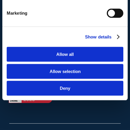
Telefono
.
Tel:
(+39) 06.3723102
,
(+39) 06.3720677
,
Marketing
(+39) 06.3700089
Mail e Pec
.
Show details
info@studiolegalescicchitano.it
sergioscicchitano@ordineavvocatiroma.org
Allow all
pagina contatti
Allow selection
Deny