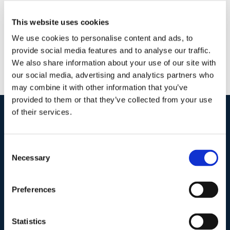
This website uses cookies
We use cookies to personalise content and ads, to
provide social media features and to analyse our traffic.
We also share information about your use of our site with
our social media, advertising and analytics partners who
may combine it with other information that you’ve
provided to them or that they’ve collected from your use
of their services.
I nostri contatti
.
Consent
Necessary
Selection
Indirizzo postale unificato
.
Studio Legale Scicchitano
Preferences
Via Emilio Faà di Bruno, 4
00195-Roma
Statistics