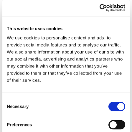
CCNL: ricorso in
cassazione
This website uses cookies
improcedibile
We use cookies to personalise content and ads, to
provide social media features and to analyse our traffic.
We also share information about your use of our site with
senza allegare il
our social media, advertising and analytics partners who
may combine it with other information that you’ve
contratto
provided to them or that they’ve collected from your use
of their services.
La Cassazione, con sentenza n. 29236/2017
Consent
ritenuto improcedibile il ricorso in Cassazione nel
Necessary
Selection
caso in cui il lavoratore, che denuncia l’avvenuta
violazione del C.C.N.L., non provveda ad
allegare al proprio ricorso il testo integrale del
Preferences
contratto medesimo