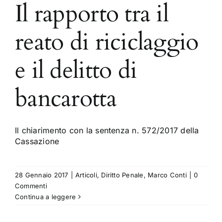
Il rapporto tra il
reato di riciclaggio
e il delitto di
bancarotta
Il chiarimento con la sentenza n. 572/2017 della
Cassazione
28 Gennaio 2017
|
Articoli
,
Diritto Penale
,
Marco Conti
|
0
Commenti
Continua a leggere