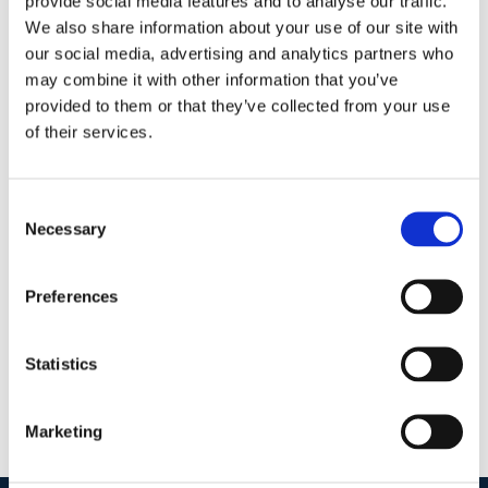
provide social media features and to analyse our traffic.
delitto precedente
We also share information about your use of our site with
our social media, advertising and analytics partners who
may combine it with other information that you’ve
provided to them or that they’ve collected from your use
Il principio sancito dalla Corte di Cassazione con
of their services.
la sentenza n. 13901/2016
Consent
17 Luglio 2016
|
Articoli
,
Diritto Penale
,
Valentina Lieto
|
0
Necessary
Selection
Commenti
Continua a leggere
Preferences
Statistics
Marketing