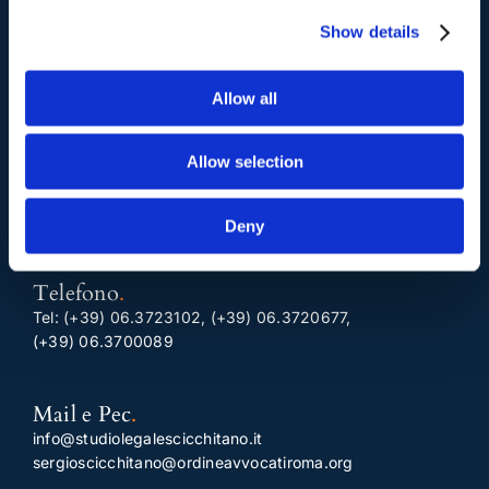
Show details
I nostri contatti
.
Allow all
Indirizzo postale unificato
.
Allow selection
Studio Legale Scicchitano
Via Emilio Faà di Bruno, 4
00195-Roma
Deny
Telefono
.
Tel:
(+39) 06.3723102
,
(+39) 06.3720677
,
(+39) 06.3700089
Mail e Pec
.
info@studiolegalescicchitano.it
sergioscicchitano@ordineavvocatiroma.org