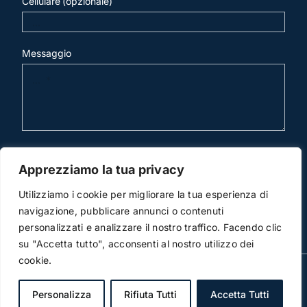
Cellulare (opzionale)
Messaggio
invia mail
Apprezziamo la tua privacy
Utilizziamo i cookie per migliorare la tua esperienza di
navigazione, pubblicare annunci o contenuti
personalizzati e analizzare il nostro traffico. Facendo clic
su "Accetta tutto", acconsenti al nostro utilizzo dei
cookie.
© Copyright 2012 -2015 | Studio Legale Scicchitano | All
Rights Reserved | Powered by
3DWorks
Personalizza
Rifiuta Tutti
Accetta Tutti