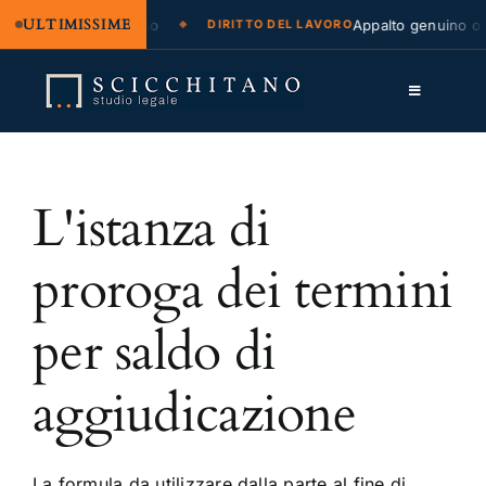
ULTIMISSIME
zione legale e regresso
Appalto genuino o s
DIRITTO DEL LAVORO
Salta
al
Toggle
contenuto
Navigation
Lo Studio
L'istanza di
Cassazione
Servizi
proroga dei termini
Approfondimenti
per saldo di
Contatti
aggiudicazione
LK
FB
La formula da utilizzare dalla parte al fine di