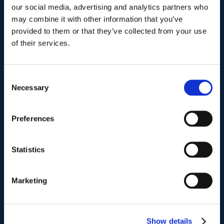
our social media, advertising and analytics partners who
may combine it with other information that you’ve
Indirizzo postale unificato
.
provided to them or that they’ve collected from your use
of their services.
Studio Legale Scicchitano
Via Emilio Faà di Bruno, 4
00195-Roma
Consent
Necessary
Selection
Telefono
.
Tel:
(+39) 06.3723102
,
(+39) 06.3720677
,
Preferences
(+39) 06.3700089
Statistics
Mail e Pec
.
info@studiolegalescicchitano.it
sergioscicchitano@ordineavvocatiroma.org
Marketing
pagina contatti
Show details