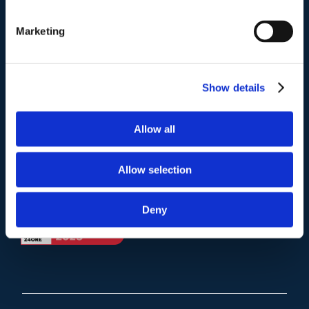
Telefono
.
Tel:
(+39) 06.3723102
,
(+39) 06.3720677
,
Marketing
(+39) 06.3700089
Mail e Pec
.
Show details
info@studiolegalescicchitano.it
sergioscicchitano@ordineavvocatiroma.org
Allow all
pagina contatti
Allow selection
Deny