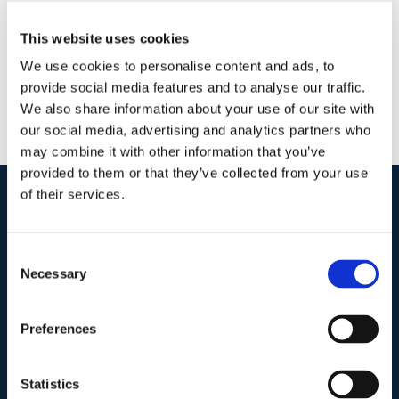
This website uses cookies
We use cookies to personalise content and ads, to
provide social media features and to analyse our traffic.
We also share information about your use of our site with
our social media, advertising and analytics partners who
may combine it with other information that you’ve
provided to them or that they’ve collected from your use
of their services.
I nostri contatti
.
Consent
Necessary
Selection
Indirizzo postale unificato
.
Studio Legale Scicchitano
Preferences
Via Emilio Faà di Bruno, 4
00195-Roma
Statistics