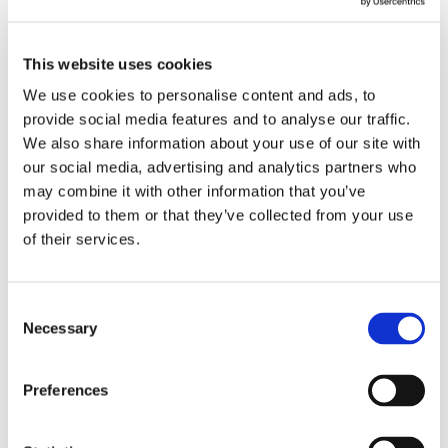
legittimazione
This website uses cookies
attiva spetta ad
We use cookies to personalise content and ads, to
provide social media features and to analyse our traffic.
acquirente o ad
We also share information about your use of our site with
our social media, advertising and analytics partners who
may combine it with other information that you’ve
alienante?
provided to them or that they’ve collected from your use
of their services.
Il diritto al risarcimento dei danni subiti da un
bene spetta al titolare del diritto di proprietà sul
Consent
bene al momento dell’evento dannoso. Lo ha
Necessary
Selection
stabilito la Cassazione con sentenza n.
2951/2016
Preferences
20 Giugno 2016
|
Articoli
,
Diritto civile
,
Ermanno