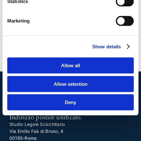
Statistics
Scaramozzino
|
0 Commenti
Continua a leggere
Marketing
Show details
Allow all
Allow selection
I nostri contatti
.
Deny
Indirizzo postale unificato
.
Studio Legale Scicchitano
Via Emilio Faà di Bruno, 4
00195-Roma