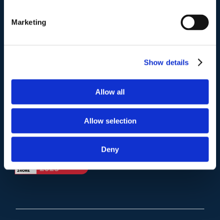
Telefono
.
Tel:
(+39) 06.3723102
,
(+39) 06.3720677
,
Marketing
(+39) 06.3700089
Mail e Pec
.
Show details
info@studiolegalescicchitano.it
sergioscicchitano@ordineavvocatiroma.org
Allow all
pagina contatti
Allow selection
Deny