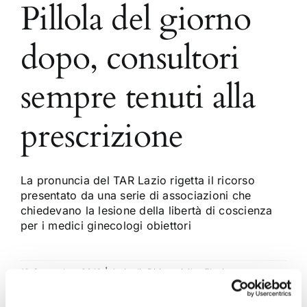
Pillola del giorno
dopo, consultori
sempre tenuti alla
prescrizione
La pronuncia del TAR Lazio rigetta il ricorso
presentato da una serie di associazioni che
chiedevano la lesione della libertà di coscienza
per i medici ginecologi obiettori
10 Settembre 2016
|
Articoli
,
Diritto civile
,
Flavia
Lucchetti
|
0 Commenti
Continua a leggere