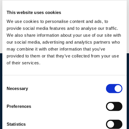
This website uses cookies
We use cookies to personalise content and ads, to
provide social media features and to analyse our traffic.
We also share information about your use of our site with
our social media, advertising and analytics partners who
may combine it with other information that you’ve
provided to them or that they’ve collected from your use
of their services.
I nostri contatti
.
Consent
Necessary
Selection
Indirizzo postale unificato
.
Studio Legale Scicchitano
Preferences
Via Emilio Faà di Bruno, 4
00195-Roma
Statistics