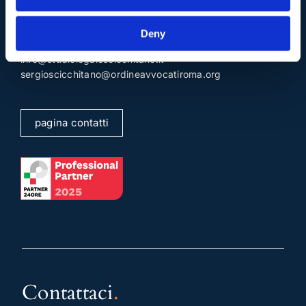
Deny
Mail e Pec
.
info@studiolegalescicchitano.it
sergioscicchitano@ordineavvocatiroma.org
pagina contatti
Contattaci
.