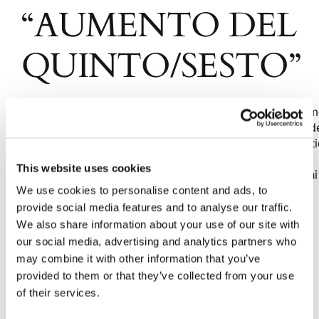
“AUMENTO DEL
QUINTO/SESTO”
L’art. 107 della Legge Fallimentare ha ad oggetto le m
di vendita nel corso di un’asta fallimentare da parte d
curatore addetto alla procedura fallimentare. Tale art
consente al curatore di prevedere, nel programma di
This website uses cookies
liquidazione da lui predisposto, che le vendite di beni
immobili e mobili registrati vengano [...]
We use cookies to personalise content and ads, to
provide social media features and to analyse our traffic.
We also share information about your use of our site with
26 Novembre 2020
|
Articoli
,
chiara verdone
,
Diritto civile
,
our social media, advertising and analytics partners who
Focus
|
0 Commenti
may combine it with other information that you’ve
Continua a leggere
provided to them or that they’ve collected from your use
of their services.