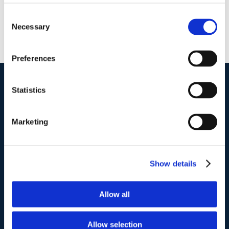
Consent
Necessary
Selection
Preferences
Statistics
I nostri contatti
.
Marketing
Indirizzo postale unificato
.
Studio Legale Scicchitano
Via Emilio Faà di Bruno, 4
Show details
00195-Roma
Allow all
Telefono
.
Tel:
(+39) 06.3723102
,
(+39) 06.3720677
,
Allow selection
(+39) 06.3700089