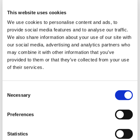
il trasferimento di
This website uses cookies
We use cookies to personalise content and ads, to
proprietà tra
provide social media features and to analyse our traffic.
We also share information about your use of our site with
our social media, advertising and analytics partners who
coniugi?
may combine it with other information that you’ve
provided to them or that they’ve collected from your use
of their services.
L’aggiornamento della carta di circolazione, in
seguito al trasferimento di proprietà per
separazione giudiziale o sentenza di scioglimento
Consent
del matrimonio è esente dall’imposta di bollo. Lo
Necessary
Selection
chiarisce la circolare n. 16965 del Ministero
Preferences
22 Luglio 2018
|
Articoli
,
News
,
Sergio Scicchitano
|
0
Commenti
Statistics
Continua a leggere