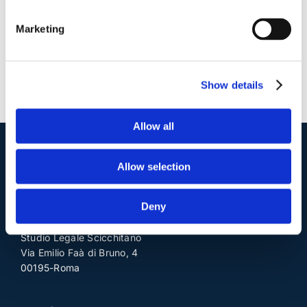
Marketing
Show details
Allow all
I nostri contatti
.
Allow selection
Deny
Indirizzo postale unificato
.
Studio Legale Scicchitano
Via Emilio Faà di Bruno, 4
00195-Roma