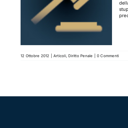
ante
dell
à
stup
pred
12 Ottobre 2012
|
Articoli
,
Diritto Penale
|
0 Commenti