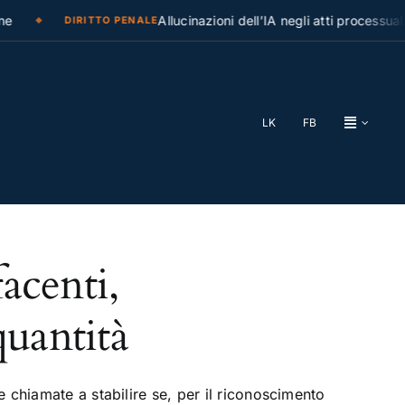
e
Allucinazioni dell’IA negli atti processuali
DIRITTO PENALE
LK
FB
facenti,
quantità
chiamate a stabilire se, per il riconoscimento