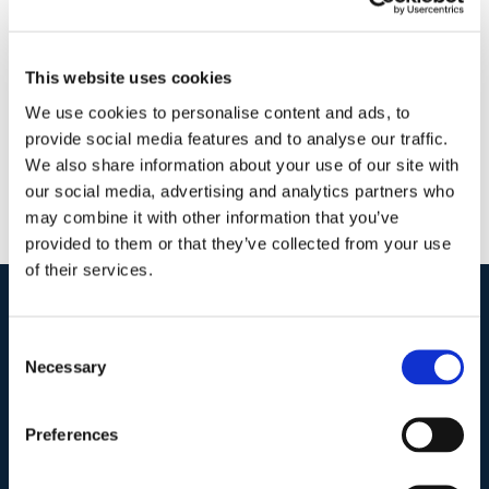
30 Giugno 2018
|
Articoli
,
Chiara Cavallaro
,
Diritto
Penale
|
0 Commenti
Continua a leggere
This website uses cookies
We use cookies to personalise content and ads, to
provide social media features and to analyse our traffic.
We also share information about your use of our site with
our social media, advertising and analytics partners who
may combine it with other information that you’ve
provided to them or that they’ve collected from your use
of their services.
I nostri contatti
.
Consent
Necessary
Selection
Indirizzo postale unificato
.
Preferences
Studio Legale Scicchitano
Via Emilio Faà di Bruno, 4