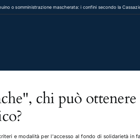
ino o somministrazione mascherata: i confini secondo la Cassazio
che", chi può ottenere 
ico?
riteri e modalità per l'accesso al fondo di solidarietà in f