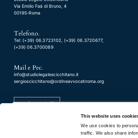
Via Emilio Faà di Bruno, 4
00195-Roma
Telefono
.
Tel:
(+39) 06.3723102
,
(+39) 06.3720677
,
(+39) 06.3700089
Mail e Pec
.
info@studiolegalescicchitano.it
sergioscicchitano@ordineavvocatiroma.org
pagina contatti
Apprezziamo la tua privacy
This website uses cookie
Utilizziamo i cookie per migliorare la tua esperienza di
We use cookies to personal
navigazione, pubblicare annunci o contenuti
traffic. We also share info
personalizzati e analizzare il nostro traffico. Facendo cli