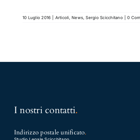
10 Luglio 2016
|
Articoli
,
News
,
Sergio Scicchitano
|
0 Com
I nostri contatti
.
Indirizzo postale unificato
.
Studio Legale Scicchitano