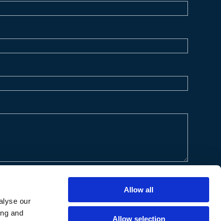
Allow all
alyse our
ing and
Allow selection