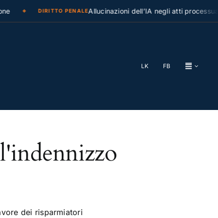
ne
Allucinazioni dell’IA negli atti processual
DIRITTO PENALE
LK
FB
l'indennizzo
avore dei risparmiatori