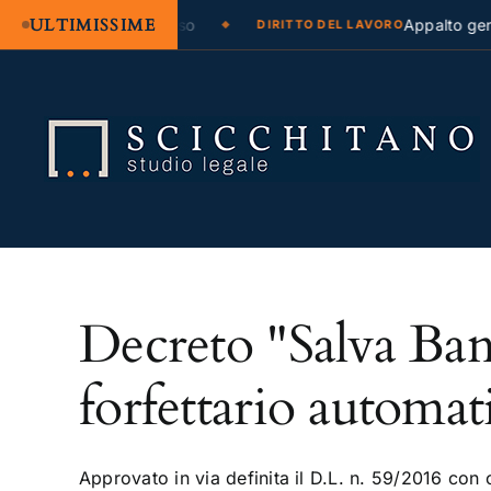
ULTIMISSIME
ogazione legale e regresso
Appalto genu
DIRITTO DEL LAVORO
Salta
al
contenuto
Decreto "Salva Ban
forfettario automat
Approvato in via definita il D.L. n. 59/2016 con c