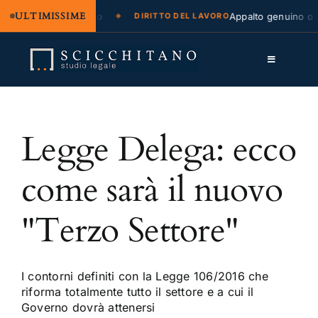
ULTIMISSIME
zione legale e regresso
Appalto genuino o s
DIRITTO DEL LAVORO
Salta
al
Toggle
contenuto
Navigation
Lo Studio
Legge Delega: ecco
Cassazione
Servizi
come sarà il nuovo
Approfondimenti
"Terzo Settore"
Contatti
LK
I contorni definiti con la Legge 106/2016 che
riforma totalmente tutto il settore e a cui il
FB
Governo dovrà attenersi