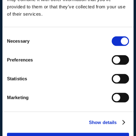
Studio Legale Scicchitano
provided to them or that they’ve collected from your use
Via Emilio Faà di Bruno, 4
of their services.
00195-Roma
Telefono
.
Consent
Necessary
Selection
Tel:
(+39) 06.3723102
,
(+39) 06.3720677
,
(+39) 06.3700089
Preferences
Mail e Pec
.
info@studiolegalescicchitano.it
Statistics
sergioscicchitano@ordineavvocatiroma.org
Marketing
pagina contatti
Show details