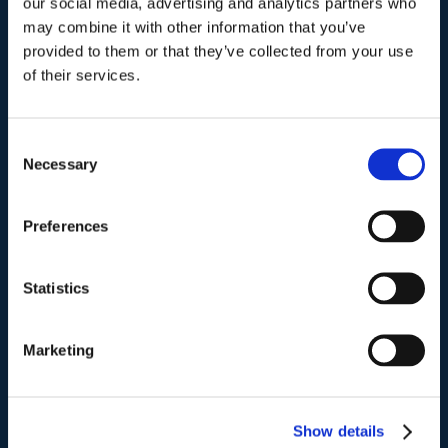
our social media, advertising and analytics partners who
may combine it with other information that you’ve
Indirizzo postale unificato
.
provided to them or that they’ve collected from your use
Studio Legale Scicchitano
of their services.
Via Emilio Faà di Bruno, 4
00195-Roma
Consent
Necessary
Selection
Telefono
.
Tel:
(+39) 06.3723102
,
(+39) 06.3720677
,
(+39) 06.3700089
Preferences
Mail e Pec
.
Statistics
info@studiolegalescicchitano.it
sergioscicchitano@ordineavvocatiroma.org
Marketing
pagina contatti
Show details