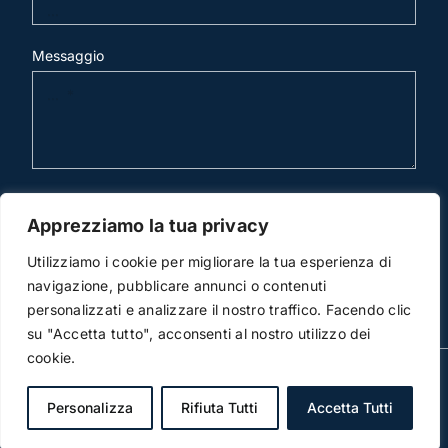
Messaggio
invia mail
Apprezziamo la tua privacy
Utilizziamo i cookie per migliorare la tua esperienza di
navigazione, pubblicare annunci o contenuti
personalizzati e analizzare il nostro traffico. Facendo clic
su "Accetta tutto", acconsenti al nostro utilizzo dei
cookie.
© Copyright 2012 -2026 | Studio Legale Scicchitano |
All Rights Reserved | Powered by
3DWorks
Personalizza
Rifiuta Tutti
Accetta Tutti