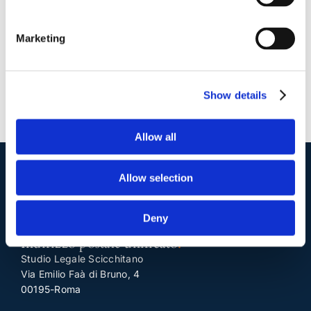
Continua a leggere
Marketing
Show details
Allow all
Allow selection
I nostri contatti
.
Deny
Indirizzo postale unificato
.
Studio Legale Scicchitano
Via Emilio Faà di Bruno, 4
00195-Roma