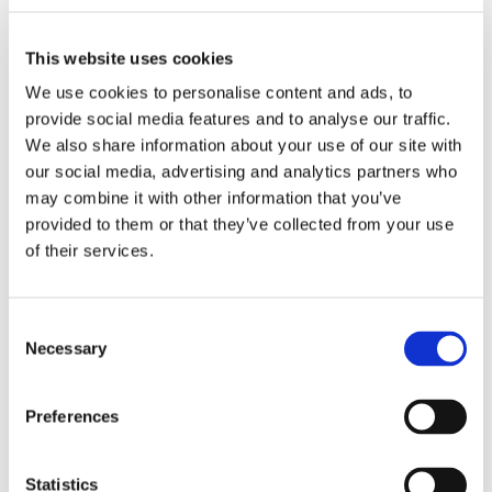
L'adesione ad
invito a concludere
This website uses cookies
We use cookies to personalise content and ads, to
convenzione di
provide social media features and to analyse our traffic.
We also share information about your use of our site with
our social media, advertising and analytics partners who
negoziazione
may combine it with other information that you’ve
provided to them or that they’ve collected from your use
assistita
of their services.
Consent
La formula da utilizzare che rappresenta il primo
Necessary
Selection
vero passo verso la conciliazione della
controversia pendente tra due soggetti
Preferences
23 Giugno 2016
|
Articoli
,
Formulario
,
Formulario Civile
,
Sergio Scicchitano
|
0 Commenti
Statistics