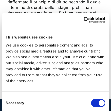
riaffermato il principio di diritto secondo il quale
il termine di durata delle indagini preliminari
decorre dalla data in cui il P.M. ha iscritto, nel
registro delle notizie di reato, il nome della
persona cui il reato è attribuito
This website uses cookies
11 Febbraio 2018
|
Articoli
,
Diritto Penale
,
Maria Raffaella
We use cookies to personalise content and ads, to
Talotta
|
0 Commenti
provide social media features and to analyse our traffic.
Continua a leggere
We also share information about your use of our site with
our social media, advertising and analytics partners who
may combine it with other information that you’ve
provided to them or that they’ve collected from your use
of their services.
Consent
Necessary
Selection