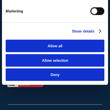
Telefono
.
Tel:
(+39) 06.3723102
,
(+39) 06.3720677
,
Marketing
(+39) 06.3700089
Mail e Pec
.
Show details
info@studiolegalescicchitano.it
sergioscicchitano@ordineavvocatiroma.org
Allow all
pagina contatti
Allow selection
Deny