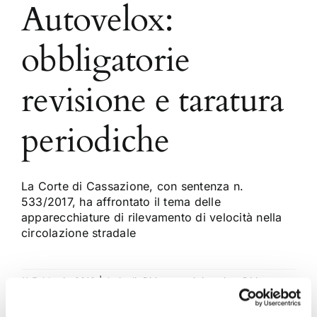
Autovelox:
obbligatorie
revisione e taratura
periodiche
La Corte di Cassazione, con sentenza n.
533/2017, ha affrontato il tema delle
apparecchiature di rilevamento di velocità nella
circolazione stradale
11 Febbraio 2018
|
Articoli
,
Diritto amministrativo
,
Diritto
civile
|
0 Commenti
Continua a leggere