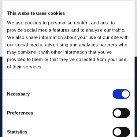
This website uses cookies
We use cookies to personalise content and ads, to
provide social media features and to analyse our traffic.
We also share information about your use of our site with
our social media, advertising and analytics partners who
may combine it with other information that you’ve
provided to them or that they’ve collected from your use
of their services.
I nostri contatti
.
Consent
Necessary
Selection
Indirizzo postale unificato
.
Studio Legale Scicchitano
Preferences
Via Emilio Faà di Bruno, 4
00195-Roma
Statistics