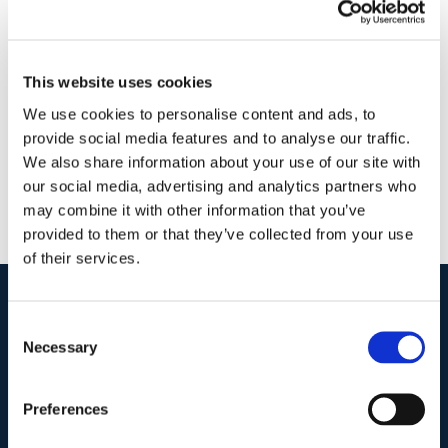
1 Maggio 2018
|
Articoli
,
Diritto civile
,
Giulia Colicchio
|
0
Commenti
Continua a leggere
This website uses cookies
We use cookies to personalise content and ads, to
provide social media features and to analyse our traffic.
We also share information about your use of our site with
our social media, advertising and analytics partners who
may combine it with other information that you’ve
provided to them or that they’ve collected from your use
of their services.
Consent
I nostri contatti
.
Necessary
Selection
Indirizzo postale unificato
.
Preferences
Studio Legale Scicchitano