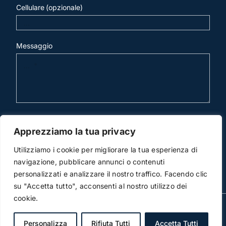
Cellulare (opzionale)
Messaggio
invia mail
Apprezziamo la tua privacy
Utilizziamo i cookie per migliorare la tua esperienza di
navigazione, pubblicare annunci o contenuti
personalizzati e analizzare il nostro traffico. Facendo clic
su "Accetta tutto", acconsenti al nostro utilizzo dei
cookie.
© Copyright 2012 -2026 | Studio Legale Scicchitano |
All Rights Reserved | Powered by
3DWorks
Personalizza
Rifiuta Tutti
Accetta Tutti