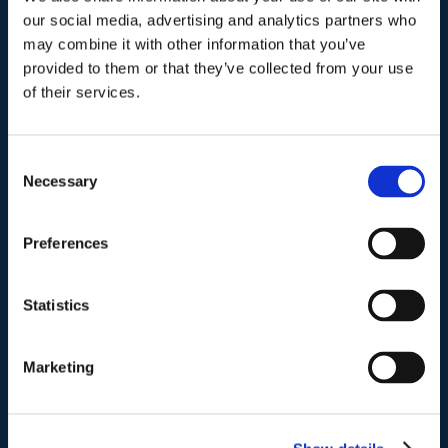
I nostri contatti
.
our social media, advertising and analytics partners who
may combine it with other information that you’ve
provided to them or that they’ve collected from your use
Indirizzo postale unificato
.
of their services.
Studio Legale Scicchitano
Via Emilio Faà di Bruno, 4
00195-Roma
Consent
Necessary
Selection
Telefono
.
Tel:
(+39) 06.3723102
,
(+39) 06.3720677
,
Preferences
(+39) 06.3700089
Statistics
Mail e Pec
.
info@studiolegalescicchitano.it
sergioscicchitano@ordineavvocatiroma.org
Marketing
pagina contatti