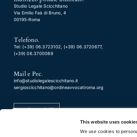
Studio Legale Scicchitano
Via Emilio Faà di Bruno, 4
00195-Roma
Telefono
.
Tel:
(+39) 06.3723102
,
(+39) 06.3720677
,
(+39) 06.3700089
Mail e Pec
.
info@studiolegalescicchitano.it
sergioscicchitano@ordineavvocatiroma.org
pagina contatti
Apprezziamo la tua privacy
This website uses cookie
Utilizziamo i cookie per migliorare la tua esperienza di
We use cookies to personal
navigazione, pubblicare annunci o contenuti