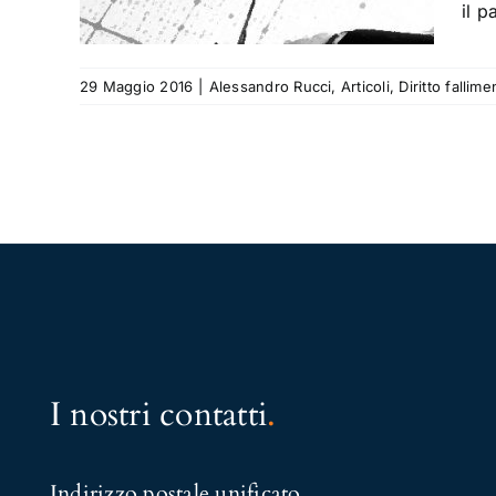
il p
29 Maggio 2016
|
Alessandro Rucci
,
Articoli
,
Diritto fallime
I nostri contatti
.
Indirizzo postale unificato
.