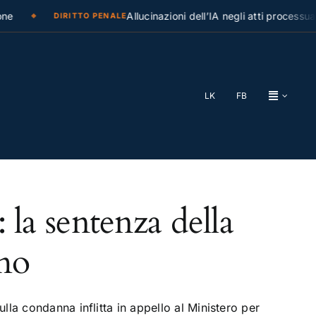
e
Allucinazioni dell’IA negli atti processual
DIRITTO PENALE
LK
FB
a sentenza della
smo
la condanna inflitta in appello al Ministero per