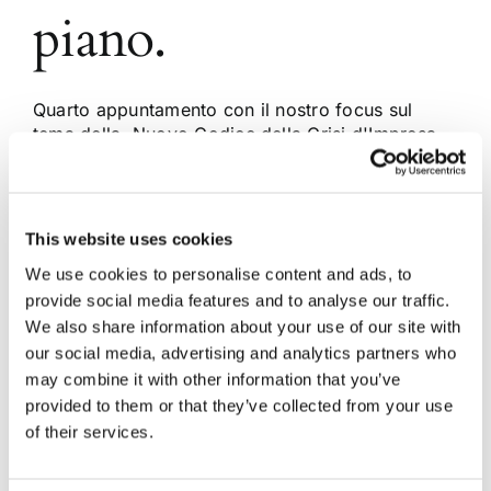
piano.
Quarto appuntamento con il nostro focus sul
tema della Nuovo Codice della Crisi d'Impresa.
In questo approfondimento parliamo dello
strumento del Concordato preventivo e del
controllo del Tribunale sulla fattibilità economica
del piano. Il tema, ritenuto di grande interesse da
This website uses cookies
Diritto24, è stato pubblicato all'interno della
We use cookies to personalise content and ads, to
sezione "Mercati e Impresa" [...]
provide social media features and to analyse our traffic.
We also share information about your use of our site with
our social media, advertising and analytics partners who
3 Aprile 2020
|
IMPRESE
|
0 Commenti
Continua a leggere
may combine it with other information that you’ve
provided to them or that they’ve collected from your use
of their services.