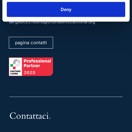
Mail e Pec
.
Deny
info@studiolegalescicchitano.it
sergioscicchitano@ordineavvocatiroma.org
pagina contatti
Contattaci
.