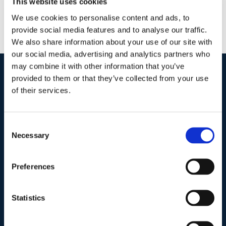
This website uses cookies
We use cookies to personalise content and ads, to
provide social media features and to analyse our traffic.
We also share information about your use of our site with
our social media, advertising and analytics partners who
may combine it with other information that you’ve
provided to them or that they’ve collected from your use
I nostri contatti
.
of their services.
Indirizzo postale unificato
.
Consent
Necessary
Selection
Studio Legale Scicchitano
Via Emilio Faà di Bruno, 4
00195-Roma
Preferences
Telefono
.
Statistics
Tel:
(+39) 06.3723102
,
(+39) 06.3720677
,
(+39) 06.3700089