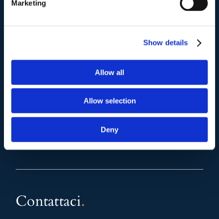
Marketing
Mail e Pec
.
info@studiolegalescicchitano.it
Show details
sergioscicchitano@ordineavvocatiroma.org
Allow all
pagina contatti
Allow selection
Deny
Contattaci
.