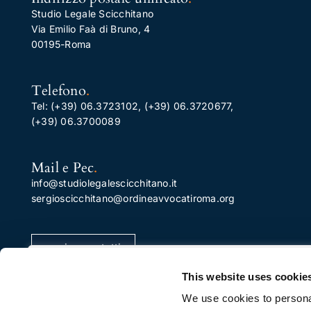
Studio Legale Scicchitano
Via Emilio Faà di Bruno, 4
00195-Roma
Telefono
.
Tel:
(+39) 06.3723102
,
(+39) 06.3720677
,
(+39) 06.3700089
Mail e Pec
.
info@studiolegalescicchitano.it
sergioscicchitano@ordineavvocatiroma.org
pagina contatti
Apprezziamo la tua privacy
This website uses cookie
Utilizziamo i cookie per migliorare la tua esperienza di
We use cookies to personal
navigazione, pubblicare annunci o contenuti