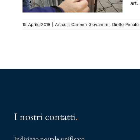
art.
15 Aprile 2018
|
Articoli
,
Carmen Giovannini
,
Diritto Penale
I nostri contatti
.
Indirizzo postale unificato
.