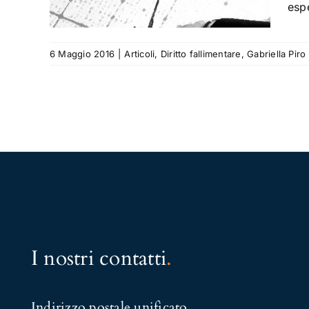
lla Piro
espe
6 Maggio 2016
|
Articoli
,
Diritto fallimentare
,
Gabriella Piro
I nostri contatti
.
Indirizzo postale unificato
.