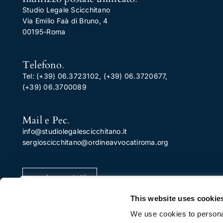
Studio Legale Scicchitano
Via Emilio Faà di Bruno, 4
00195-Roma
Telefono
.
Tel:
(+39) 06.3723102
,
(+39) 06.3720677
,
(+39) 06.3700089
Mail e Pec
.
info@studiolegalescicchitano.it
sergioscicchitano@ordineavvocatiroma.org
pagina contatti
Apprezziamo la tua privacy
This website uses cookie
Utilizziamo i cookie per migliorare la tua esperienza di
We use cookies to personal
navigazione, pubblicare annunci o contenuti