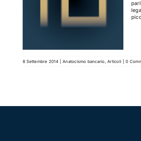
te le
par
smo
lega
picc
i
8 Settembre 2014
|
Anatocismo bancario
,
Articoli
|
0 Comm