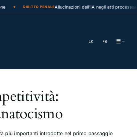
e
Allucinazioni dell’IA negli atti processuali
DIRITTO PENALE
LK
FB
etitività:
'anatocismo
vità più importanti introdotte nel primo passaggio