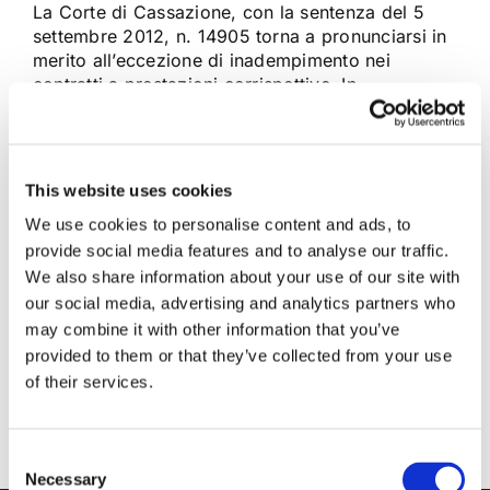
La Corte di Cassazione, con la sentenza del 5
settembre 2012, n. 14905 torna a pronunciarsi in
merito all’eccezione di inadempimento nei
contratti a prestazioni corrispettive. In
particolare, i giudici di legittimità ritengono
applicabile anche ai rapporti di lavoro il principio
generale secondo cui il rifiuto di adempiere [...]
This website uses cookies
We use cookies to personalise content and ads, to
18 Dicembre 2012
|
Articoli
,
Diritto commerciale e
provide social media features and to analyse our traffic.
societario
|
0 Commenti
We also share information about your use of our site with
Continua a leggere
our social media, advertising and analytics partners who
may combine it with other information that you’ve
provided to them or that they’ve collected from your use
of their services.
Consent
Necessary
Selection