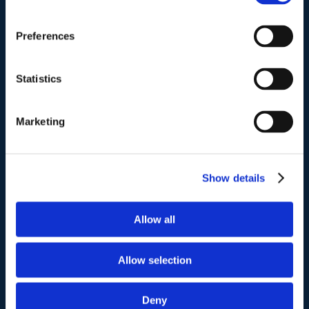
Preferences
I nostri contatti
.
Statistics
Indirizzo postale unificato
.
Studio Legale Scicchitano
Marketing
Via Emilio Faà di Bruno, 4
00195-Roma
Show details
Telefono
.
Tel:
(+39) 06.3723102
,
(+39) 06.3720677
,
Allow all
(+39) 06.3700089
Allow selection
Mail e Pec
.
info@studiolegalescicchitano.it
sergioscicchitano@ordineavvocatiroma.org
Deny