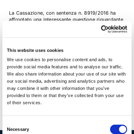
La Cassazione, con sentenza n. 8919/2016 ha
affrontato una interessante questione riguardante
la validità del contratto stipulato con un soggetto
sull'erroneo presupposto che fosse erede del de
cuius
This website uses cookies
We use cookies to personalise content and ads, to
6 Maggio 2016
|
Articoli
,
Diritto civile
,
Ermelinda Strollo
|
0
Commenti
provide social media features and to analyse our traffic.
Continua a leggere
We also share information about your use of our site with
our social media, advertising and analytics partners who
may combine it with other information that you’ve
provided to them or that they’ve collected from your use
of their services.
Consent
Necessary
Selection