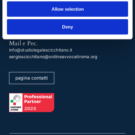
Telefono
.
Allow selection
Tel:
(+39) 06.3723102
,
(+39) 06.3720677
,
(+39) 06.3700089
Deny
Mail e Pec
.
info@studiolegalescicchitano.it
sergioscicchitano@ordineavvocatiroma.org
pagina contatti