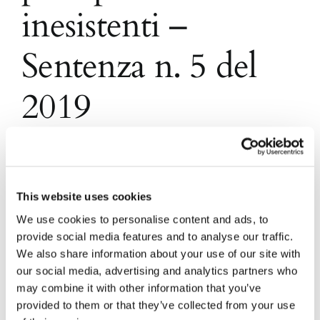
inesistenti –
Sentenza n. 5 del
2019
Con la sentenza n.95 del 2019, la Corte
Costituzionale ha giudicato infondata la
questione di legittimità costituzionale, sollevata
This website uses cookies
con ordinanza del 13 luglio 2017 dal Tribunale di
Palermo, per asserito contrasto con l'art.3 della
We use cookies to personalise content and ads, to
Costituzione, dell'art. 2, D.Lgs. n.74/2000
provide social media features and to analyse our traffic.
(nuova disciplina dei reati in materia di imposte
We also share information about your use of our site with
sui redditi e [...]
our social media, advertising and analytics partners who
may combine it with other information that you’ve
provided to them or that they’ve collected from your use
28 Ottobre 2020
|
Articoli
,
Diritto civile
|
0 Commenti