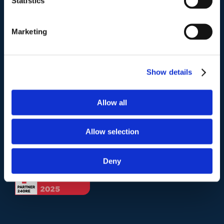
Statistics
Telefono
.
Marketing
Tel:
(+39) 06.3723102
,
(+39) 06.3720677
,
(+39) 06.3700089
Show details
Mail e Pec
.
info@studiolegalescicchitano.it
Allow all
sergioscicchitano@ordineavvocatiroma.org
Allow selection
pagina contatti
Deny