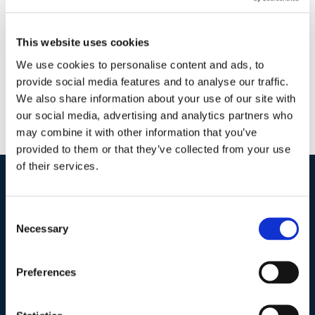
Lucchetti
|
0 Commenti
Continua a leggere
This website uses cookies
We use cookies to personalise content and ads, to
provide social media features and to analyse our traffic.
We also share information about your use of our site with
our social media, advertising and analytics partners who
may combine it with other information that you’ve
provided to them or that they’ve collected from your use
of their services.
I nostri contatti
.
Consent
Necessary
Selection
Indirizzo postale unificato
.
Preferences
Studio Legale Scicchitano
Via Emilio Faà di Bruno, 4
00195-Roma