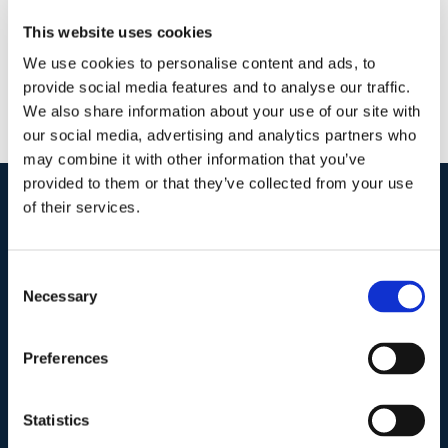
This website uses cookies
We use cookies to personalise content and ads, to
provide social media features and to analyse our traffic.
We also share information about your use of our site with
our social media, advertising and analytics partners who
may combine it with other information that you’ve
provided to them or that they’ve collected from your use
of their services.
I nostri contatti
.
Consent
Necessary
Selection
Indirizzo postale unificato
.
Studio Legale Scicchitano
Via Emilio Faà di Bruno, 4
Preferences
00195-Roma
Statistics
Telefono
.