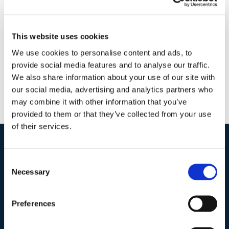
23 Giugno 2016
|
Articoli
,
Diritto Penale
,
Ettore Salvatore
Masullo
|
0 Commenti
Continua a leggere
This website uses cookies
We use cookies to personalise content and ads, to
provide social media features and to analyse our traffic.
We also share information about your use of our site with
our social media, advertising and analytics partners who
may combine it with other information that you’ve
provided to them or that they’ve collected from your use
of their services.
I nostri contatti
.
Consent
Necessary
Selection
Indirizzo postale unificato
.
Preferences
Studio Legale Scicchitano
Via Emilio Faà di Bruno, 4