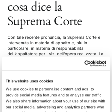
cosa dice la
Suprema Corte
Con tale recente pronuncia, la Suprema Corte è
intervenuta in materia di appalto e, più in
particolare, in materia di responsabilità
dell’appaltatore per i vizi dell’opera realizzata. La
disciplina codicistica contiene due disposizioni in
materia di garanzie per i vizi dell’opera. Da una
parte, l’art. 1667 c.c. prevede una garanzia
generica [...]
This website uses cookies
We use cookies to personalise content and ads, to
21 Dicembre 2012
|
Articoli
,
Diritto civile
|
0 Commenti
provide social media features and to analyse our traffic.
Continua a leggere
We also share information about your use of our site with
our social media, advertising and analytics partners who